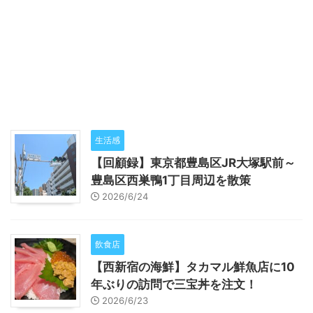
生活感
【回顧録】東京都豊島区JR大塚駅前～
豊島区西巣鴨1丁目周辺を散策
2026/6/24
飲食店
【西新宿の海鮮】タカマル鮮魚店に10
年ぶりの訪問で三宝丼を注文！
2026/6/23