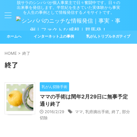
脱サラのシンパパが個人事業主で日々奮闘中です。日々の
出来事を発信します。半世紀を生きていた実体験から事実
を人生の事例として情報発信するメモサイトです。
ホームへ
インターネット上の事例
乳がんトリプルネガティブ
HOME
>
終了
終了
乳がん切除手術
ママの手術は閏年2月29日に無事予定
通り終了
2016/2/29
ママ
,
乳癌摘出手術
,
終了
,
部分
切除