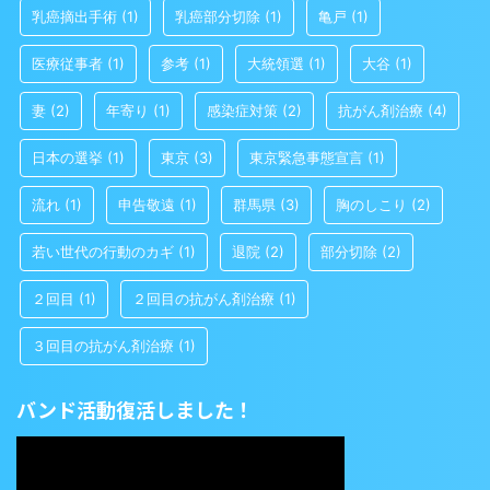
乳癌摘出手術
(1)
乳癌部分切除
(1)
亀戸
(1)
医療従事者
(1)
参考
(1)
大統領選
(1)
大谷
(1)
妻
(2)
年寄り
(1)
感染症対策
(2)
抗がん剤治療
(4)
日本の選挙
(1)
東京
(3)
東京緊急事態宣言
(1)
流れ
(1)
申告敬遠
(1)
群馬県
(3)
胸のしこり
(2)
若い世代の行動のカギ
(1)
退院
(2)
部分切除
(2)
２回目
(1)
２回目の抗がん剤治療
(1)
３回目の抗がん剤治療
(1)
バンド活動復活しました！