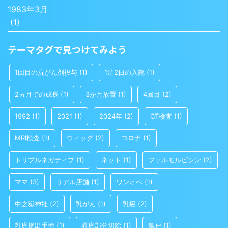
1983年3月
(1)
テーマタグで見つけてみよう
1回目の抗がん剤投与
(1)
1泊2日の入院
(1)
2ヵ月での成長
(1)
3か月放置
(1)
4回目
(2)
1992
(1)
2021
(1)
2024年
(2)
CT検査
(1)
MRI検査
(1)
ウィッグ
(2)
コロナ
(1)
トリプルネガティブ
(1)
ネット
(1)
ファルモルビシン
(2)
ママ
(3)
リアル店舗
(1)
ワンオペ
(1)
中之嶽神社
(2)
乳がん
(1)
乳癌
(2)
乳癌摘出手術
(1)
乳癌部分切除
(1)
亀戸
(1)