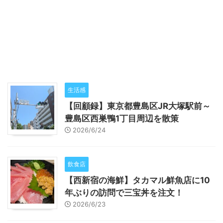
生活感
【回顧録】東京都豊島区JR大塚駅前～
豊島区西巣鴨1丁目周辺を散策
2026/6/24
飲食店
【西新宿の海鮮】タカマル鮮魚店に10
年ぶりの訪問で三宝丼を注文！
2026/6/23