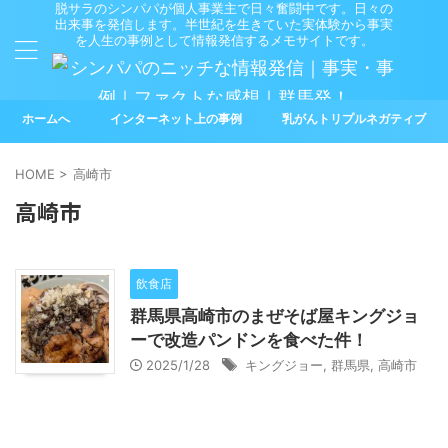
脱サラのシンパパが個人事業主で日々奮闘中です。日々の
出来事を発信します。半世紀を生きていた実体験から事実
を人生の事例として情報発信するメモサイトです。
ホームへ
インターネット上の事例
乳がんトリプルネガティブ
HOME
>
高崎市
高崎市
飲食店
群馬県高崎市のまぜそば屋キングジョ
ーで改造パンドンを食べた件！
2025/1/28
キングジョー
,
群馬県
,
高崎市