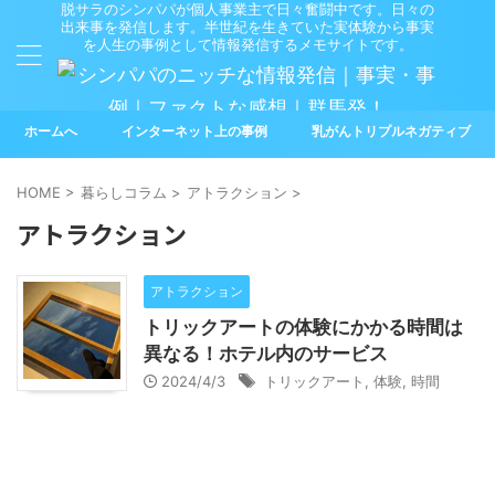
脱サラのシンパパが個人事業主で日々奮闘中です。日々の
出来事を発信します。半世紀を生きていた実体験から事実
を人生の事例として情報発信するメモサイトです。
ホームへ
インターネット上の事例
乳がんトリプルネガティブ
HOME
>
暮らしコラム
>
アトラクション
>
アトラクション
アトラクション
トリックアートの体験にかかる時間は
異なる！ホテル内のサービス
2024/4/3
トリックアート
,
体験
,
時間