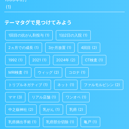
(1)
テーマタグで見つけてみよう
1回目の抗がん剤投与
(1)
1泊2日の入院
(1)
2ヵ月での成長
(1)
3か月放置
(1)
4回目
(2)
1992
(1)
2021
(1)
2024年
(2)
CT検査
(1)
MRI検査
(1)
ウィッグ
(2)
コロナ
(1)
トリプルネガティブ
(1)
ネット
(1)
ファルモルビシン
(2)
ママ
(3)
リアル店舗
(1)
ワンオペ
(1)
中之嶽神社
(2)
乳がん
(1)
乳癌
(2)
乳癌摘出手術
(1)
乳癌部分切除
(1)
亀戸
(1)