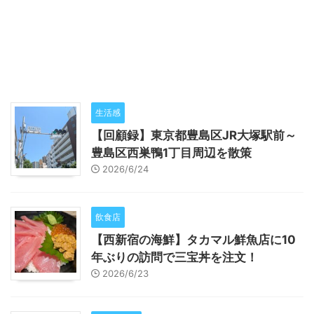
生活感
【回顧録】東京都豊島区JR大塚駅前～
豊島区西巣鴨1丁目周辺を散策
2026/6/24
飲食店
【西新宿の海鮮】タカマル鮮魚店に10
年ぶりの訪問で三宝丼を注文！
2026/6/23