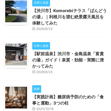
日帰り温泉
【渋川市】Komorebiテラス「ばんどう
の湯」｜利根川を望む絶景露天風呂を
体験してみた
2026/6/23
日帰り温泉
【駅前温泉】渋川市・金島温泉「富貴
の湯」ガイド！泉質・効能・実際に浸
かってみた
2026/6/23
医療
【実践計画】糖尿病予防のための「食
事と運動」3つの柱
2025/10/16