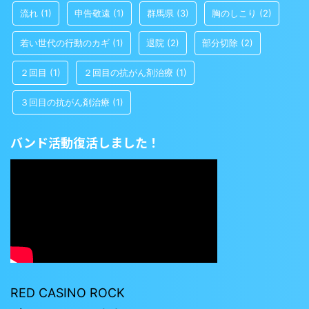
流れ
(1)
申告敬遠
(1)
群馬県
(3)
胸のしこり
(2)
若い世代の行動のカギ
(1)
退院
(2)
部分切除
(2)
２回目
(1)
２回目の抗がん剤治療
(1)
３回目の抗がん剤治療
(1)
バンド活動復活しました！
RED CASINO ROCK