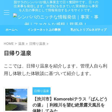
脱サラのシンパパが個人事業主で日々奮闘中です。日々の
出来事を発信します。半世紀を生きていた実体験から事実
を人生の事例として情報発信するメモサイトです。
ホームへ
インターネット上の事例
乳がんトリプルネガティブ
HOME
>
温泉
>
日帰り温泉
>
日帰り温泉
ここでは、日帰り温泉を紹介します。管理人自ら利
用し体験した体験談に基づいて紹介します。
日帰り温泉
【渋川市】Komorebiテラス「ばんどう
の湯」｜利根川を望む絶景露天風呂を
体験してみた