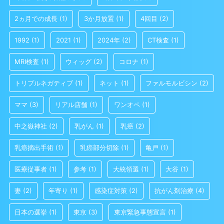
2ヵ月での成長
(1)
3か月放置
(1)
4回目
(2)
1992
(1)
2021
(1)
2024年
(2)
CT検査
(1)
MRI検査
(1)
ウィッグ
(2)
コロナ
(1)
トリプルネガティブ
(1)
ネット
(1)
ファルモルビシン
(2)
ママ
(3)
リアル店舗
(1)
ワンオペ
(1)
中之嶽神社
(2)
乳がん
(1)
乳癌
(2)
乳癌摘出手術
(1)
乳癌部分切除
(1)
亀戸
(1)
医療従事者
(1)
参考
(1)
大統領選
(1)
大谷
(1)
妻
(2)
年寄り
(1)
感染症対策
(2)
抗がん剤治療
(4)
日本の選挙
(1)
東京
(3)
東京緊急事態宣言
(1)