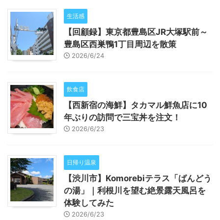
生活感
【回顧録】東京都豊島区JR大塚駅前～
豊島区西巣鴨1丁目周辺を散策
2026/6/24
飲食店
【西新宿の海鮮】タカマル鮮魚店に10
年ぶりの訪問で三宝丼を注文！
2026/6/23
日帰り温泉
【渋川市】Komorebiテラス「ばんどう
の湯」｜利根川を望む絶景露天風呂を
体験してみた
2026/6/23