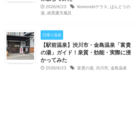
2026/6/23
Komorebiテラス
,
ばんどうの
湯
,
絶景露天風呂
日帰り温泉
【駅前温泉】渋川市・金島温泉「富貴
の湯」ガイド！泉質・効能・実際に浸
かってみた
2026/6/23
富貴の湯
,
渋川市
,
金島温泉