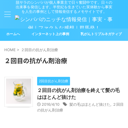
脱サラのシンパパが個人事業主で日々奮闘中です。日々の
出来事を発信します。半世紀を生きていた実体験から事実
を人生の事例として情報発信するメモサイトです。
ホームへ
インターネット上の事例
乳がんトリプルネガティブ
HOME
>
２回目の抗がん剤治療
２回目の抗がん剤治療
2回目抗がん剤治療
２回目の抗がん剤治療を終えて髪の毛
はほとんど抜けた
2016/4/10
髪の毛はほとんど抜けた
,
２回目
の抗がん剤治療