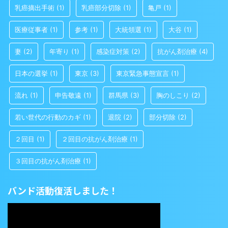
乳癌摘出手術
(1)
乳癌部分切除
(1)
亀戸
(1)
医療従事者
(1)
参考
(1)
大統領選
(1)
大谷
(1)
妻
(2)
年寄り
(1)
感染症対策
(2)
抗がん剤治療
(4)
日本の選挙
(1)
東京
(3)
東京緊急事態宣言
(1)
流れ
(1)
申告敬遠
(1)
群馬県
(3)
胸のしこり
(2)
若い世代の行動のカギ
(1)
退院
(2)
部分切除
(2)
２回目
(1)
２回目の抗がん剤治療
(1)
３回目の抗がん剤治療
(1)
バンド活動復活しました！