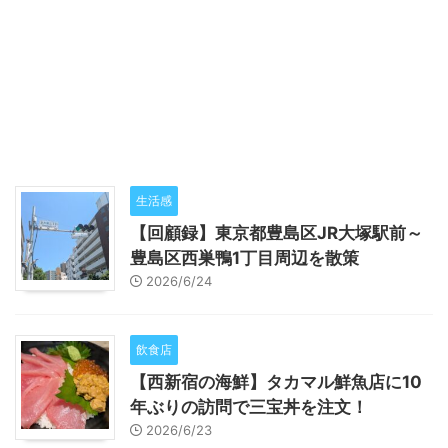
生活感
【回顧録】東京都豊島区JR大塚駅前～
豊島区西巣鴨1丁目周辺を散策
2026/6/24
飲食店
【西新宿の海鮮】タカマル鮮魚店に10
年ぶりの訪問で三宝丼を注文！
2026/6/23