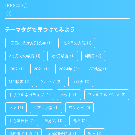
1983年3月
(1)
テーマタグで見つけてみよう
1回目の抗がん剤投与
(1)
1泊2日の入院
(1)
2ヵ月での成長
(1)
3か月放置
(1)
4回目
(2)
1992
(1)
2021
(1)
2024年
(2)
CT検査
(1)
MRI検査
(1)
ウィッグ
(2)
コロナ
(1)
トリプルネガティブ
(1)
ネット
(1)
ファルモルビシン
(2)
ママ
(3)
リアル店舗
(1)
ワンオペ
(1)
中之嶽神社
(2)
乳がん
(1)
乳癌
(2)
乳癌摘出手術
(1)
乳癌部分切除
(1)
亀戸
(1)