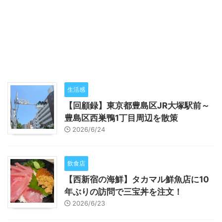
生活感
【回顧録】東京都豊島区JR大塚駅前～
豊島区西巣鴨1丁目周辺を散策
2026/6/24
飲食店
【西新宿の海鮮】タカマル鮮魚店に10
年ぶりの訪問で三宝丼を注文！
2026/6/23