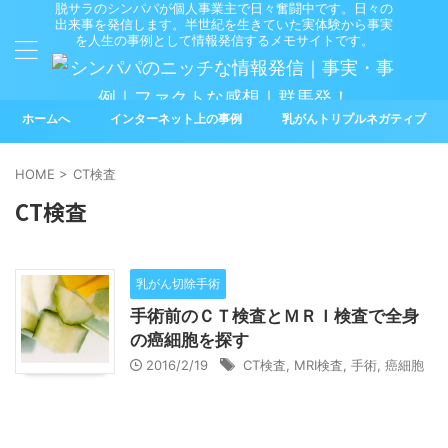
脱サラのシンパパが個人事業主で日々奮闘中です。日々の
出来事を発信します。半世紀を生きていた実体験から事実
を人生の事例として情報発信するメモサイトです。
ホームへ
インターネット上の事例
乳がんトリプルネガティブ
HOME
>
CT検査
CT検査
乳がん切除手術
手術前のＣＴ検査とＭＲＩ検査で全身
の癌細胞を探す
2016/2/19
CT検査
,
MRI検査
,
手術
,
癌細胞