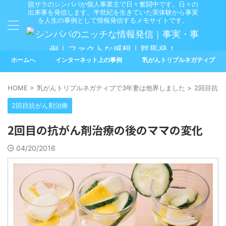
脱サラのシンパパが個人事業主で日々奮闘中です。日々の
出来事を発信します。半世紀を生きていた実体験から事実
を人生の事例として情報発信するメモサイトです。
ホームへ
インターネット上の事例
乳がんトリプルネガティブ
HOME
>
乳がんトリプルネガティブで3年妻は他界しました
>
2回目抗が
2回目抗がん剤治療
2回目の抗がん剤治療の後のママの変化
04/20/2016