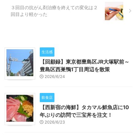
３回目の抗がん剤治療を終えての変化は２
回目より軽かった
生活感
【回顧録】東京都豊島区JR大塚駅前～
豊島区西巣鴨1丁目周辺を散策
2026/6/24
飲食店
【西新宿の海鮮】タカマル鮮魚店に10
年ぶりの訪問で三宝丼を注文！
2026/6/23