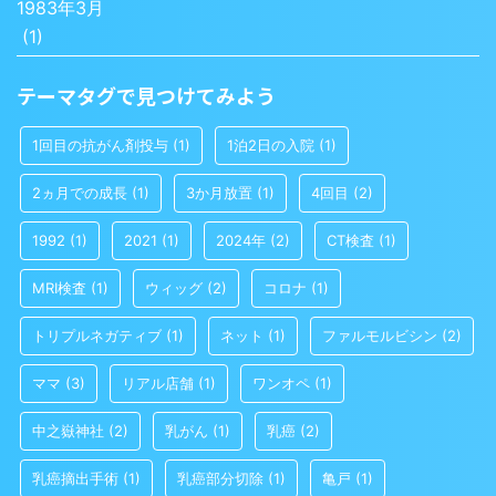
1983年3月
(1)
テーマタグで見つけてみよう
1回目の抗がん剤投与
(1)
1泊2日の入院
(1)
2ヵ月での成長
(1)
3か月放置
(1)
4回目
(2)
1992
(1)
2021
(1)
2024年
(2)
CT検査
(1)
MRI検査
(1)
ウィッグ
(2)
コロナ
(1)
トリプルネガティブ
(1)
ネット
(1)
ファルモルビシン
(2)
ママ
(3)
リアル店舗
(1)
ワンオペ
(1)
中之嶽神社
(2)
乳がん
(1)
乳癌
(2)
乳癌摘出手術
(1)
乳癌部分切除
(1)
亀戸
(1)