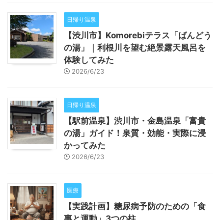
日帰り温泉
【渋川市】Komorebiテラス「ばんどう
の湯」｜利根川を望む絶景露天風呂を
体験してみた
2026/6/23
日帰り温泉
【駅前温泉】渋川市・金島温泉「富貴
の湯」ガイド！泉質・効能・実際に浸
かってみた
2026/6/23
医療
【実践計画】糖尿病予防のための「食
事と運動」3つの柱