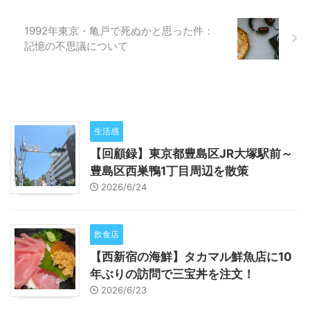
1992年東京・亀戸で死ぬかと思った件：
記憶の不思議について
生活感
【回顧録】東京都豊島区JR大塚駅前～
豊島区西巣鴨1丁目周辺を散策
2026/6/24
飲食店
【西新宿の海鮮】タカマル鮮魚店に10
年ぶりの訪問で三宝丼を注文！
2026/6/23