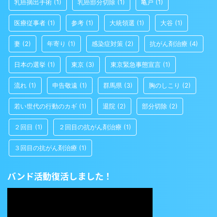
乳癌摘出手術
(1)
乳癌部分切除
(1)
亀戸
(1)
医療従事者
(1)
参考
(1)
大統領選
(1)
大谷
(1)
妻
(2)
年寄り
(1)
感染症対策
(2)
抗がん剤治療
(4)
日本の選挙
(1)
東京
(3)
東京緊急事態宣言
(1)
流れ
(1)
申告敬遠
(1)
群馬県
(3)
胸のしこり
(2)
若い世代の行動のカギ
(1)
退院
(2)
部分切除
(2)
２回目
(1)
２回目の抗がん剤治療
(1)
３回目の抗がん剤治療
(1)
バンド活動復活しました！