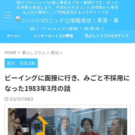
脱サラのシンパパが個人事業主で日々奮闘中です。日々の
出来事を発信します。半世紀を生きていた実体験から事実
を人生の事例として情報発信するメモサイトです。
ホームへ
インターネット上の事例
乳がんトリプルネガティブ
HOME
>
暮らしコラム
>
政治
>
政治
音楽活動
ビーイングに面接に行き、みごと不採用に
なった1983年3月の話
03/31/1983